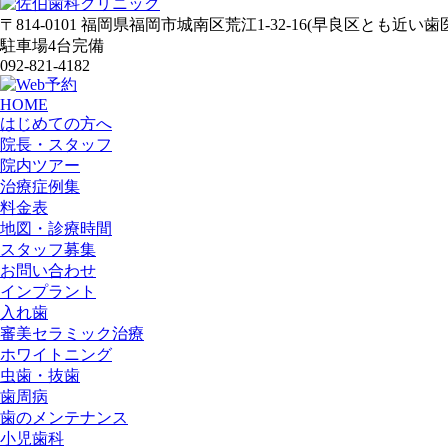
〒814-0101 福岡県福岡市城南区荒江1-32-16(早良区とも近い歯
駐車場4台完備
092-821-4182
HOME
はじめての方へ
院長・スタッフ
院内ツアー
治療症例集
料金表
地図・診療時間
スタッフ募集
お問い合わせ
インプラント
入れ歯
審美セラミック治療
ホワイトニング
虫歯・抜歯
歯周病
歯のメンテナンス
小児歯科