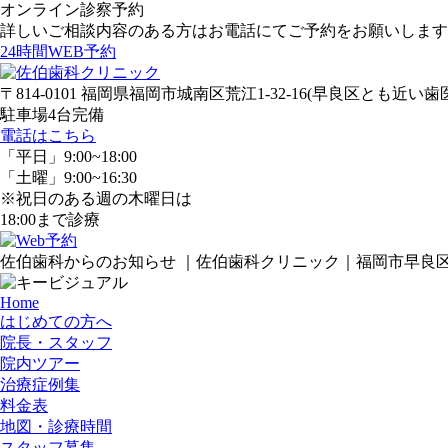
オンライン診察予約
詳しいご相談内容のある方はお電話にてご予約をお願いします
24時間WEB予約
〒814-0101 福岡県福岡市城南区荒江1-32-16(早良区とも近い歯
駐車場4台完備
電話はこちら
「平日」9:00~18:00
「土曜」9:00~16:30
※祝日のある週の木曜日は
18:00まで診療
佐伯歯科からのお知らせ ｜佐伯歯科クリニック｜福岡市早良
Home
はじめての方へ
院長・スタッフ
院内ツアー
治療症例集
料金表
地図・診療時間
スタッフ募集