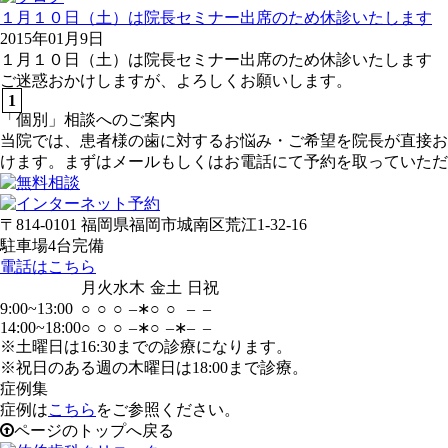
１月１０日（土）は院長セミナー出席のため休診いたします
2015年01月9日
１月１０日（土）は院長セミナー出席のため休診いたします
ご迷惑おかけしますが、よろしくお願いします。
1
「個別」相談へのご案内
当院では、患者様の歯に対するお悩み・ご希望を院長が直接お
けます。まずはメールもしくはお電話にて予約を取っていただ
〒814-0101 福岡県福岡市城南区荒江1-32-16
駐車場4台完備
電話はこちら
月
火
水
木
金
土
日
祝
9:00~13:00
○
○
○
–∗
○
○
–
–
14:00~18:00
○
○
○
–∗
○
–∗
–
–
※土曜日は16:30までの診療になります。
※祝日のある週の木曜日は18:00まで診療。
症例集
症例は
こちら
をご参照ください。
ページのトップへ戻る