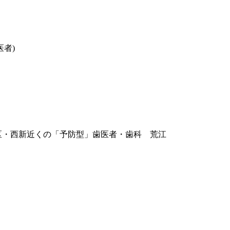
医者)
区・西新近くの「予防型」歯医者・歯科 荒江