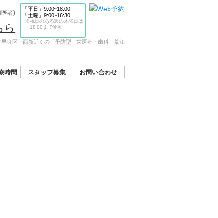
「平日」9:00~18:00
歯医者)
「土曜」9:00~16:30
※祝日のある週の木曜日は
ちら
18:00まで診療
市早良区・西新近くの「予防型」歯医者・歯科 荒江
療時間
スタッフ募集
お問い合わせ