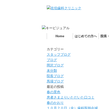
Home
はじめての方へ
院長
カテゴリー
スタッフブログ
ブログ
岡沢ブログ
未分類
院長ブログ
馬場ブログ
最近の投稿
春の景色
患者さまよりいただいた口コミ
春のかおり
１０月２０日（金）歯科医師会城