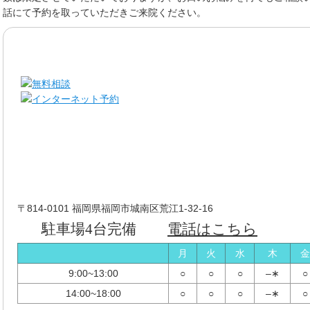
話にて予約を取っていただきご来院ください。
〒814-0101 福岡県福岡市城南区荒江1-32-16
駐車場4台完備
電話はこちら
月
火
水
木
金
9:00~13:00
○
○
○
–∗
○
14:00~18:00
○
○
○
–∗
○