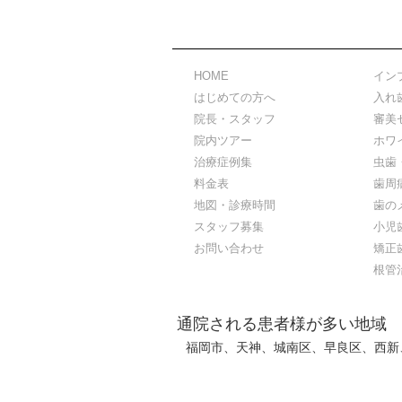
HOME
イン
はじめての方へ
入れ
院長・スタッフ
審美
院内ツアー
ホワ
治療症例集
虫歯
料金表
歯周
地図・診療時間
歯の
スタッフ募集
小児
お問い合わせ
矯正
根管
通院される患者様が多い地域
福岡市、天神、城南区、早良区、西新