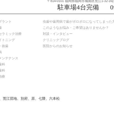
〒814-0101 福岡県福岡市城南区荒江1-32-
駐車場4台完備
0
プラント
虫歯や歯周病で歯がボロボロになってしまった
歯
このようなお悩み・ご希望はありませんか？
セラミック治療
対談・インタビュー
イトニング
クリニックブログ
・抜歯
医院からのお知らせ
病
メンテナンス
歯科
歯科
治療
、荒江団地、別府、原、七隈、六本松