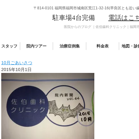
〒814-0101 福岡県福岡市城南区荒江1-32-16(早良区とも近い
駐車場4台完備
電話はこ
医院からのブログ ｜佐伯歯科クリニック｜福岡
・スタッフ
院内ツアー
治療症例集
料金表
地図・診
10月ごあいさつ
ペ
2015年10月1日
ー
ジ
の
ト
ッ
プ
へ
戻
る