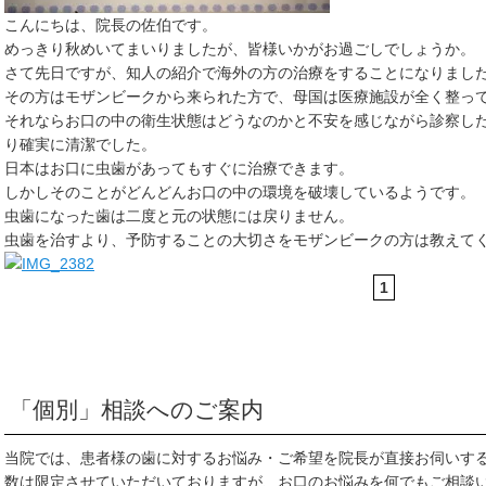
こんにちは、院長の佐伯です。
めっきり秋めいてまいりましたが、皆様いかがお過ごしでしょうか。
さて先日ですが、知人の紹介で海外の方の治療をすることになりまし
その方はモザンビークから来られた方で、母国は医療施設が全く整っ
それならお口の中の衛生状態はどうなのかと不安を感じながら診察し
り確実に清潔でした。
日本はお口に虫歯があってもすぐに治療できます。
しかしそのことがどんどんお口の中の環境を破壊しているようです。
虫歯になった歯は二度と元の状態には戻りません。
虫歯を治すより、予防することの大切さをモザンビークの方は教えて
1
「個別」相談へのご案内
当院では、患者様の歯に対するお悩み・ご希望を院長が直接お伺いす
数は限定させていただいておりますが、お口のお悩みを何でもご相談