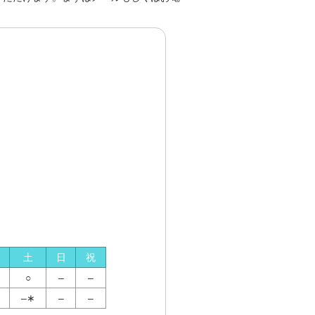
土
日
祝
○
–
–
–∗
–
–