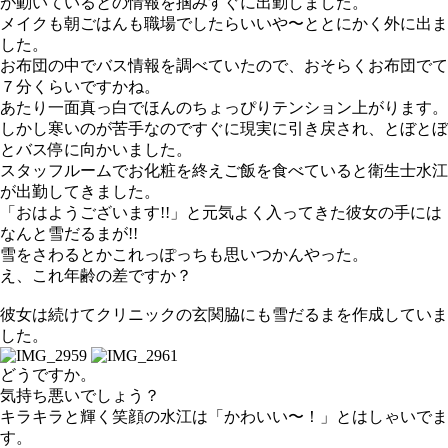
が動いているとの情報を掴みすぐに出勤しました。
メイクも朝ごはんも職場でしたらいいや〜ととにかく外に出ま
した。
お布団の中でバス情報を調べていたので、おそらくお布団でて
７分くらいですかね。
あたり一面真っ白でほんのちょっぴりテンション上がります。
しかし寒いのが苦手なのですぐに現実に引き戻され、とぼとぼ
とバス停に向かいました。
スタッフルームでお化粧を終えご飯を食べていると衛生士水江
が出勤してきました。
「おはようございます!!」と元気よく入ってきた彼女の手には
なんと雪だるまが!!
雪をさわるとかこれっぽっちも思いつかんやった。
え、これ年齢の差ですか？
彼女は続けてクリニックの玄関脇にも雪だるまを作成していま
した。
どうですか。
気持ち悪いでしょう？
キラキラと輝く笑顔の水江は「かわいい〜！」とはしゃいでま
す。