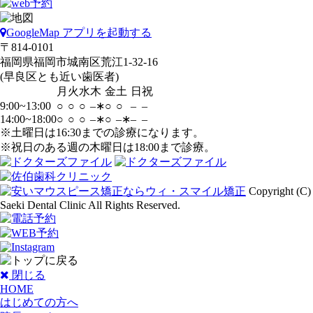
GoogleMap アプリを起動する
〒814-0101
福岡県福岡市城南区荒江1-32-16
(早良区とも近い歯医者)
月
火
水
木
金
土
日
祝
9:00~13:00
○
○
○
–∗
○
○
–
–
14:00~18:00
○
○
○
–∗
○
–∗
–
–
※土曜日は16:30までの診療になります。
※祝日のある週の木曜日は18:00まで診療。
Copyright (C)
Saeki Dental Clinic All Rights Reserved.
閉じる
HOME
はじめての方へ