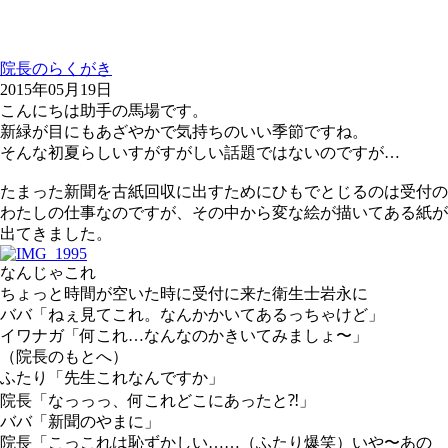
院長のらくがき
2015年05月19日
こんにちは助手の馬場です。
新緑が目にもあざやかで気持ちのいい季節ですね。
そんな初夏らしいすがすがしい話題ではないのですが…
たまった新聞を古紙回収に出すためにひもでとじるのは受付の
わたしの仕事なのですが、その中から変な絵が描いてある紙が
出てきました。
なんじゃこれ
ちょっと時間が空いた時に受付に来た衛生士岩永に
ババ「ねぇ見てこれ。なんかかいてあるっちゃけど」
イワナガ「何これ…なんなのかきいてみましょ〜」
（院長のもとへ）
ふたり「先生これなんですか」
院長「なっっっ、何これどこにあったと⁈」
ババ「新聞のやまに」
院長「こっこれは恥ずかしい……（ふたり爆笑）いや〜あの