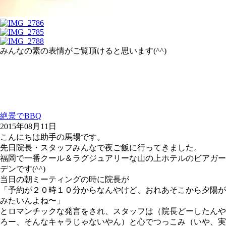
みんなの素の表情がご覧頂けると思います(^^)
絶景でBBQ
2015年08月11日
こんにちは助手の馬場です。
先日院長・スタッフみんなで夜ご飯に行ってきました。
福岡で一番クール＆ラグジュアリーな山の上ホテルのビアガー
デンです(^^)
当日の朝ミーティングの時に院長が
「予約が２０時１０分からなんやけど、おれあそこから夕陽が
みたいんよね〜」
とロマンチックな発言をされ、スタッフは（院長どーしたんや
ろー、そんなキャラじゃないやん）と心でつっこみ（いや、実