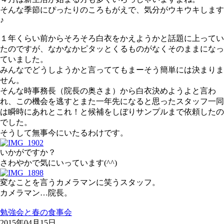
そんな季節にぴったりのころもがえで、気分がウキウキします
♪
１年くらい前からそろそろ白衣をかえようかと話題に上ってい
たのですが、なかなかピタッとくるものがなくそのままになっ
ていました。
みんなでどうしようかと言っててもまーそう簡単には決まりま
せん。
そんな時事務長（院長の奥さま）から白衣決めようよと言わ
れ、この機会を逃すとまた一年先になると思ったスタッフ一同
は瞬時にあれとこれ！と候補をしぼりサンプルまで依頼したの
でした。
そうして無事今にいたるわけです。
いかがですか？
さわやかで気にいっています(^^)
変なことを言うカメラマンに笑うスタッフ。
カメラマン…院長。
勉強会と春の食事会
2015年04月15日