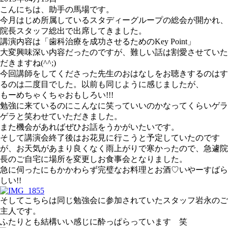
こんにちは、助手の馬場です。
今月はじめ所属しているスタディーグループの総会が開かれ、
院長スタッフ総出で出席してきました。
講演内容は「歯科治療を成功させるためのKey Point」
大変興味深い内容だったのですが、難しい話は割愛させていた
だきますね(^^;)
今回講師をしてくださった先生のおはなしをお聴きするのはす
るのは二度目でした。以前も同じように感じましたが、
もーめちゃくちゃおもしろい!!!
勉強に来ているのにこんなに笑っていいのかなってくらいゲラ
ゲラと笑わせていただきました。
また機会があればぜひお話をうかがいたいです。
そして講演会終了後はお花見に行こうと予定していたのです
が、お天気があまり良くなく雨上がりで寒かったので、急遽院
長のご自宅に場所を変更しお食事会となりました。
急に伺ったにもかかわらず完璧なお料理とお酒♡いやーすばら
しい!!
そしてこちらは同じ勉強会に参加されていたスタッフ岩永のご
主人です。
ふたりとも結構いい感じに酔っぱらっています 笑