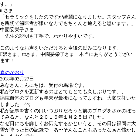
す。」
tttさま
「セラミックをしたのですが綺麗になりました。スタッフさん
も親切で歯医者が嫌いな方でもちゃんと通えると思います。」
中園妥栄子さま
「先生の説明も丁寧で、わかりやすいです。」
このようなお声をいただけると今後の励みになります。
F沢さま、tttさま、中園妥栄子さま 本当にありがとうござい
ます！
春のかおり
2018年03月27日
みなさんこんにちは、受付の馬場です。
私がブログを更新するのはとてもとても久しぶりです、、
病院自体のブログも年末が最後になってますね、大変失礼いた
しました ^^;
私が記事を書くのはいつぶりだろうと前のブログをさかのぼっ
てみると、なんと２０１６年１月２５日でした。
なぜ日にちを詳しくお伝えするかというと、その日は福岡に大
雪が降った日の記録で あ〜そんなこともあったなぁと懐かし