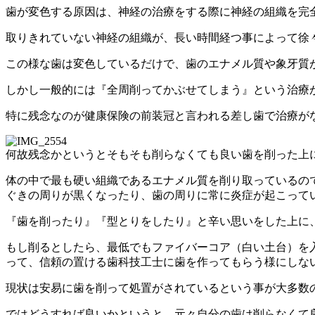
歯が変色する原因は、神経の治療をする際に神経の組織を完
取りきれていない神経の組織が、長い時間経つ事によって徐
この様な歯は変色しているだけで、歯のエナメル質や象牙質
しかし一般的には『全周削ってかぶせてしまう』という治療
特に残念なのが健康保険の前装冠と言われる差し歯で治療が
何故残念かというとそもそも削らなくても良い歯を削った上
体の中で最も硬い組織であるエナメル質を削り取っているの
ぐきの周りが黒くなったり、歯の周りに常に炎症が起こって
『歯を削ったり』『型とりをしたり』と辛い思いをした上に
もし削るとしたら、最低でもファイバーコア（白い土台）を
って、信頼の置ける歯科技工士に歯を作ってもらう様にしな
現状は安易に歯を削って処置がされているという事が大多数
ではどうすれば良いかというと、元々自分の歯は削らなくて