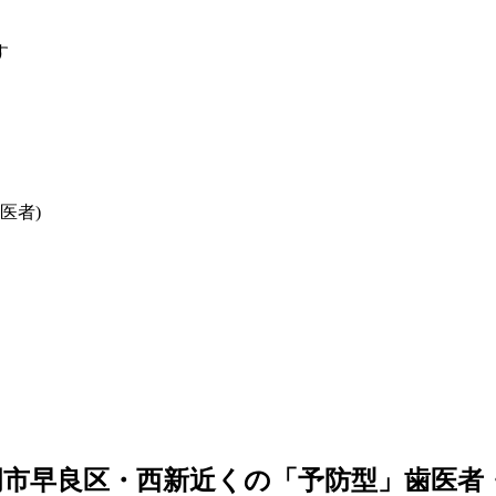
す
歯医者)
岡市早良区・西新近くの「予防型」歯医者