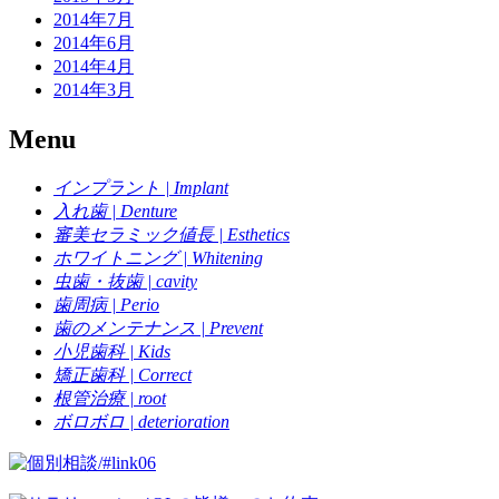
2014年7月
2014年6月
2014年4月
2014年3月
Menu
インプラント | Implant
入れ歯 | Denture
審美セラミック値長 | Esthetics
ホワイトニング | Whitening
虫歯・抜歯 | cavity
歯周病 | Perio
歯のメンテナンス | Prevent
小児歯科 | Kids
矯正歯科 | Correct
根管治療 | root
ボロボロ | deterioration