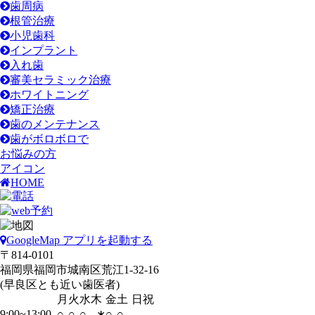
歯周病
根管治療
小児歯科
インプラント
入れ歯
審美セラミック治療
ホワイトニング
矯正治療
歯のメンテナンス
歯がボロボロで
お悩みの方
アイコン
HOME
GoogleMap アプリを起動する
〒814-0101
福岡県福岡市城南区荒江1-32-16
(早良区とも近い歯医者)
月
火
水
木
金
土
日
祝
9:00~13:00
○
○
○
–∗
○
○
–
–